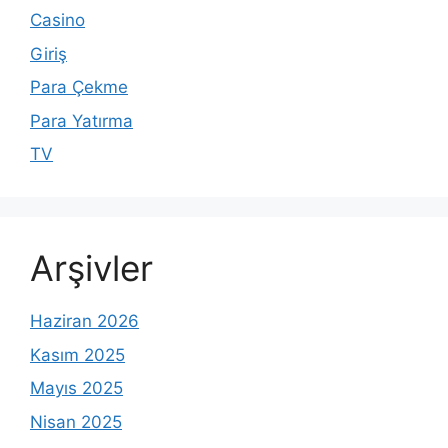
Casino
Giriş
Para Çekme
Para Yatırma
TV
Arşivler
Haziran 2026
Kasım 2025
Mayıs 2025
Nisan 2025