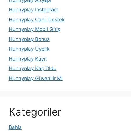
Hunnyplay Instagram
Hunnyplay Canlı Destek
Hunnyplay Mobil Giriş
Hunnyplay Bonus
Hunnyplay Üyelik
Hunnyplay Kayıt
Hunnyplay Kaç Oldu
Hunnyplay Güvenilir Mi
Kategoriler
Bahis