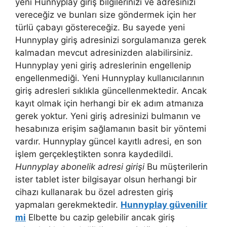
yeni Hunnyplay giriş bilgilerinizi ve adresinizi
vereceğiz ve bunları size göndermek için her
türlü çabayı göstereceğiz. Bu sayede yeni
Hunnyplay giriş adresinizi sorgulamanıza gerek
kalmadan mevcut adresinizden alabilirsiniz.
Hunnyplay yeni giriş adreslerinin engellenip
engellenmediği. Yeni Hunnyplay kullanıcılarının
giriş adresleri sıklıkla güncellenmektedir. Ancak
kayıt olmak için herhangi bir ek adım atmanıza
gerek yoktur. Yeni giriş adresinizi bulmanın ve
hesabınıza erişim sağlamanın basit bir yöntemi
vardır. Hunnyplay güncel kayıtlı adresi, en son
işlem gerçekleştikten sonra kaydedildi.
Hunnyplay abonelik adresi girişi
Bu müşterilerin
ister tablet ister bilgisayar olsun herhangi bir
cihazı kullanarak bu özel adresten giriş
yapmaları gerekmektedir.
Hunnyplay güvenilir
mi
Elbette bu cazip gelebilir ancak giriş