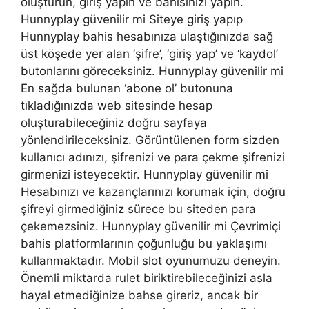
oluşturun, giriş yapın ve bahisinizi yapın.
Hunnyplay güvenilir mi Siteye giriş yapıp
Hunnyplay bahis hesabınıza ulaştığınızda sağ
üst köşede yer alan ‘şifre’, ‘giriş yap’ ve ‘kaydol’
butonlarını göreceksiniz. Hunnyplay güvenilir mi
En sağda bulunan ‘abone ol’ butonuna
tıkladığınızda web sitesinde hesap
oluşturabileceğiniz doğru sayfaya
yönlendirileceksiniz. Görüntülenen form sizden
kullanıcı adınızı, şifrenizi ve para çekme şifrenizi
girmenizi isteyecektir. Hunnyplay güvenilir mi
Hesabınızı ve kazançlarınızı korumak için, doğru
şifreyi girmediğiniz sürece bu siteden para
çekemezsiniz. Hunnyplay güvenilir mi Çevrimiçi
bahis platformlarının çoğunluğu bu yaklaşımı
kullanmaktadır. Mobil slot oyunumuzu deneyin.
Önemli miktarda rulet biriktirebileceğinizi asla
hayal etmediğinize bahse gireriz, ancak bir