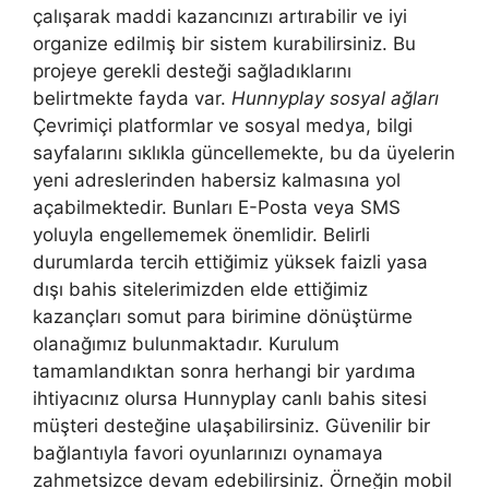
çalışarak maddi kazancınızı artırabilir ve iyi
organize edilmiş bir sistem kurabilirsiniz. Bu
projeye gerekli desteği sağladıklarını
belirtmekte fayda var.
Hunnyplay sosyal ağları
Çevrimiçi platformlar ve sosyal medya, bilgi
sayfalarını sıklıkla güncellemekte, bu da üyelerin
yeni adreslerinden habersiz kalmasına yol
açabilmektedir. Bunları E-Posta veya SMS
yoluyla engellememek önemlidir. Belirli
durumlarda tercih ettiğimiz yüksek faizli yasa
dışı bahis sitelerimizden elde ettiğimiz
kazançları somut para birimine dönüştürme
olanağımız bulunmaktadır. Kurulum
tamamlandıktan sonra herhangi bir yardıma
ihtiyacınız olursa Hunnyplay canlı bahis sitesi
müşteri desteğine ulaşabilirsiniz. Güvenilir bir
bağlantıyla favori oyunlarınızı oynamaya
zahmetsizce devam edebilirsiniz. Örneğin mobil