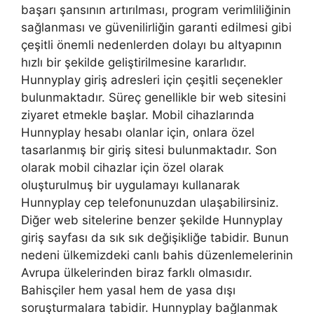
başarı şansının artırılması, program verimliliğinin
sağlanması ve güvenilirliğin garanti edilmesi gibi
çeşitli önemli nedenlerden dolayı bu altyapının
hızlı bir şekilde geliştirilmesine kararlıdır.
Hunnyplay giriş adresleri için çeşitli seçenekler
bulunmaktadır. Süreç genellikle bir web sitesini
ziyaret etmekle başlar. Mobil cihazlarında
Hunnyplay hesabı olanlar için, onlara özel
tasarlanmış bir giriş sitesi bulunmaktadır. Son
olarak mobil cihazlar için özel olarak
oluşturulmuş bir uygulamayı kullanarak
Hunnyplay cep telefonunuzdan ulaşabilirsiniz.
Diğer web sitelerine benzer şekilde Hunnyplay
giriş sayfası da sık sık değişikliğe tabidir. Bunun
nedeni ülkemizdeki canlı bahis düzenlemelerinin
Avrupa ülkelerinden biraz farklı olmasıdır.
Bahisçiler hem yasal hem de yasa dışı
soruşturmalara tabidir. Hunnyplay bağlanmak