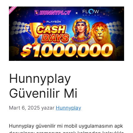
Hunnyplay
Güvenilir Mi
Mart 6, 2025
yazar
Hunnyplay
Hunnyplay güvenilir mi mobil uygulamasının apk