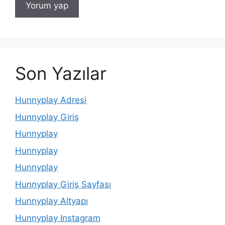
Son Yazılar
Hunnyplay Adresi
Hunnyplay Giriş
Hunnyplay
Hunnyplay
Hunnyplay
Hunnyplay Giriş Sayfası
Hunnyplay Altyapı
Hunnyplay Instagram