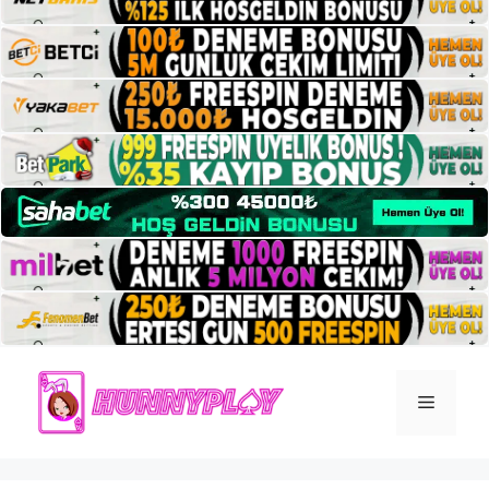
İçeriğe
atla
Menü