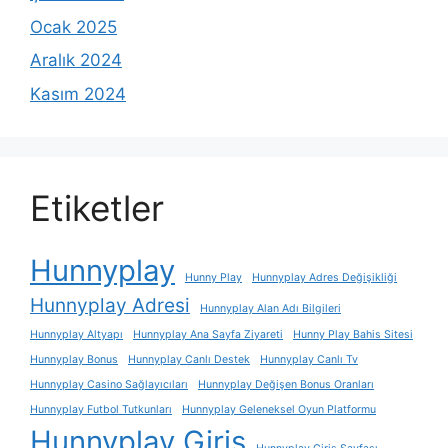
Ocak 2025
Aralık 2024
Kasım 2024
Etiketler
Hunnyplay
Hunny Play
Hunnyplay Adres Değişikliği
Hunnyplay Adresi
Hunnyplay Alan Adı Bilgileri
Hunnyplay Altyapı
Hunnyplay Ana Sayfa Ziyareti
Hunny Play Bahis Sitesi
Hunnyplay Bonus
Hunnyplay Canlı Destek
Hunnyplay Canlı Tv
Hunnyplay Casino Sağlayıcıları
Hunnyplay Değişen Bonus Oranları
Hunnyplay Futbol Tutkunları
Hunnyplay Geleneksel Oyun Platformu
Hunnyplay Giriş