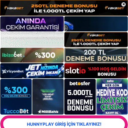
×
HUNNYPLAY GİRİŞ İÇİN TIKLAYINIZ!