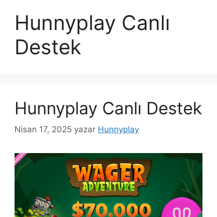
Hunnyplay Canlı
Destek
Hunnyplay Canlı Destek
Nisan 17, 2025
yazar
Hunnyplay