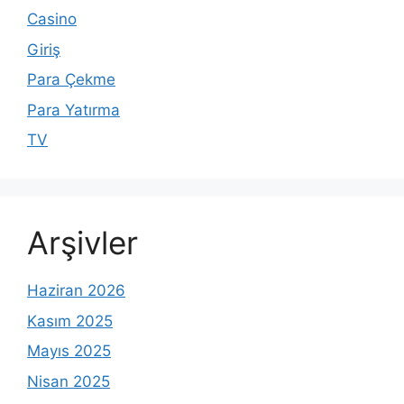
Casino
Giriş
Para Çekme
Para Yatırma
TV
Arşivler
Haziran 2026
Kasım 2025
Mayıs 2025
Nisan 2025