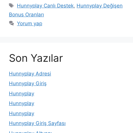
Etiketler
Hunnyplay Canlı Destek
,
Hunnyplay Değişen
Bonus Oranları
Yorum yap
Son Yazılar
Hunnyplay Adresi
Hunnyplay Giriş
Hunnyplay
Hunnyplay
Hunnyplay
Hunnyplay Giriş Sayfası