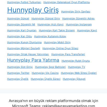
Hunnyplay Futbol Tutkunları
Hunnyplay Geleneksel Oyun Platformu
Hunnyplay Giriş
Hunnyplay Giriş Sayfası
Hunnyplay Güncel
Hunnyplay Güncel Giriş
Hunnyplay Güvenilir Adres
Hunnyplay Güvenilir Mi
Hunnyplay Hızlı Kayıt
Hunnyplay Instagram
Hunnyplay Kart Oyunları
Hunnyplay Kart Takip Sistemi
Hunnyplay Kayıt
Hunnyplay Kaç Oldu
Hunnyplay Kullanımı Kolay
Hunnyplay Kupon Oluşturma
Hunnyplay Mobil Giriş
Hunnyplay Müşteri Desteği
Hunnyplay Online Oyun Sitesi
Hunnyplay Ortak Hesap Yatırımları
Hunnyplay Para Transferleri
Hunnyplay Para Yatırma
Hunnyplay Rulet Oyunu
Hunnyplay Slot Girişi
Hunnyplay Spor Bahisleri
Hunnyplay TV
Hunnyplay Twitter
Hunnyplay Vip Casino
Hunnyplay Web Sitesi Üyeleri
Hunnyplay Üyelik
Hunnyplay Üyelik Süreci
Hunnyplay Şikayet
Avrasya'nın en büyük reklam platformunda olmak için
Microsoft Teams:
reklam@avrasyamarketing.com