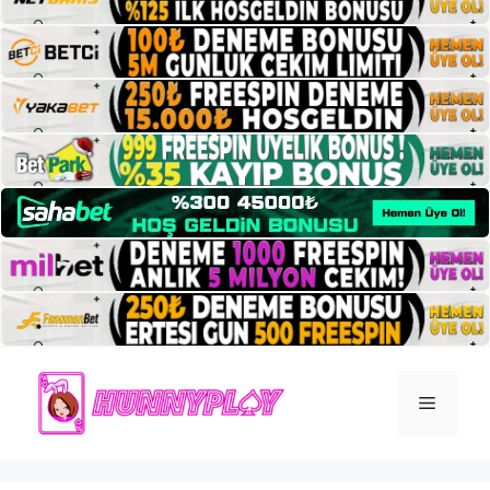
İçeriğe
atla
Menü