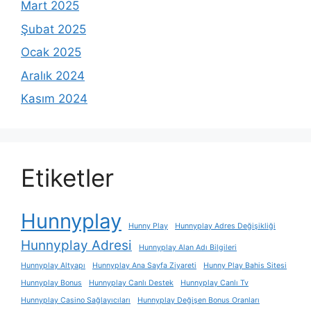
Mart 2025
Şubat 2025
Ocak 2025
Aralık 2024
Kasım 2024
Etiketler
Hunnyplay
Hunny Play
Hunnyplay Adres Değişikliği
Hunnyplay Adresi
Hunnyplay Alan Adı Bilgileri
Hunnyplay Altyapı
Hunnyplay Ana Sayfa Ziyareti
Hunny Play Bahis Sitesi
Hunnyplay Bonus
Hunnyplay Canlı Destek
Hunnyplay Canlı Tv
Hunnyplay Casino Sağlayıcıları
Hunnyplay Değişen Bonus Oranları